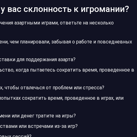
 у вас склонность к игромании?
чения азартными играми, ответьте на несколько
ени, чем планировали, забывая о работе и повседневных
ставки для поддержания азарта?
ство, когда пытаетесь сократить время, проведенное в
х, чтобы отвлечься от проблем или стресса?
попытках сократить время, проведенное в играх, или
мени или денег тратите на игры?
ствами или встречами из-за игр?
ровых сессий?