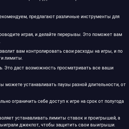
екомендуем, предлагают различные инструменты для
проводите играя, и делайте перерывы. Это поможет вам
.
зволит вам контролировать свои расходы на игры, и по
ти лимиты.
ь. Это даст возможность просматривать все ваши
ы можете устанавливать паузы разной длительности, от
ьно ограничить себе доступ к игре на срок от полугода
воляет устанавливать лимиты ставок и проигрышей, а
 выиграли джекпот, чтобы защитить свои выигрыши.