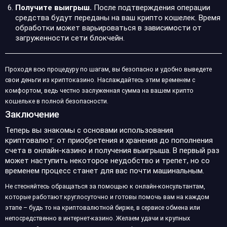
Получите выигрыш.
После подтверждения операции
средства будут переданы на ваш крипто кошелек. Время
обработки может варьироваться в зависимости от
загруженности сети блокчейн.
Проходя всю процедуру по шагам, вы безопасно и удобно выведете
свои деньги из криптоказино. Наслаждайтесь этим временем с
комфортом, ведь честно заслуженная сумма на вашем крипто
кошельке в полной безопасности.
Заключение
Теперь вы знакомы с основами использования
криптовалют: от приобретения и хранения до пополнения
счета в онлайн-казино и получения выигрыша. В первый раз
может наступить некоторое неудобство и трепет, но со
временем процесс станет для вас почти машинальным.
Не стесняйтесь обращаться за помощью к онлайн-консультантам,
которые работают круглосуточно и готовы помочь вам на каждом
этапе – будь то на криптовалютной бирже, в сервисе обмена или
непосредственно в интернет-казино. Желаем удачи и крупных