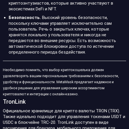
криптоэнтузиастов, которые активно участвуют в
экосистемах DeFi и NFT.
Безопасность.
Высокий уровень безопасности,
поскольку ключами управляет исключительно сам
пользователь. Речь о закрытых ключах, которые
хранятся локально у пользователя и никогда не
передаются во внешние ресурсы. Есть возможность
автоматической блокировки доступа по истечении
определенного периода бездействия.
Необходимо помнить, что выбор криптокошелька должен
удовлетворять вашим персональным требованиям к безопасности,
удобству и функциональности. MetaMask предлагает надежное и
удобное решение для управления широким ассортиментом
криптовалют и интеграции с онлайн-казино.
TronLink
Официальное хранилище для крипто валюты TRON (TRX).
Также идеально подходит для управления токенами USDT и
USDC в блокчейне TRC-20. TronLink доступен в виде
расширения для браузера, мобильного приложения для