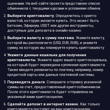
оценками. На веб-сайте проекта представлен список
обменников с текущими курсами и условиями обмена.
Выберите криптовалюту.
Определитесь с крипто
валютой, которую желаете купить. Это может быть
Биткоин, Эфириум, USDT или другие инструменты,
доступные для депозита в онлайн-казино.
Выберите валюту и сумму платежа.
Укажите валюту,
которой вы располагаете (USD, EUR, RUB), и укажите
сумму, на которую вы планируете купить криптовалюту.
Укажите данные кошелька для получения
криптовалюты.
Укажите адрес вашего криптокошелька,
на который будет переведена купленная криптовалюта.
Также введите реквизиты по платежу, например, номер
кредитной карты или данные платежной системы.
Переведите деньги.
Совершите отправку указанной
суммы на счет, предоставленный криптообменником.
После этого криптовалюта будет отправлена на
указанный вами криптокошелек.
Сделайте депозит в интернет казино.
Как только
криптовалюта поступит на ваш криптокошелек,