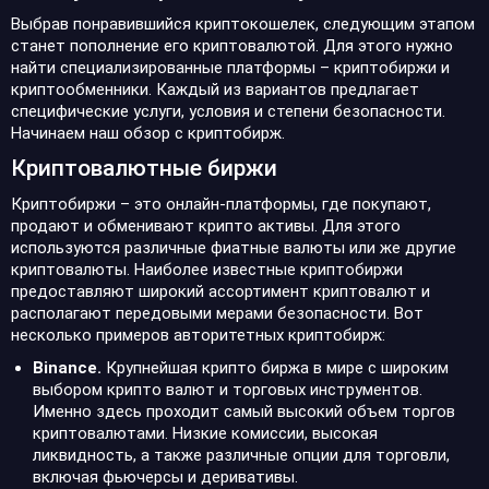
Выбрав понравившийся криптокошелек, следующим этапом
станет пополнение его криптовалютой. Для этого нужно
найти специализированные платформы – криптобиржи и
криптообменники. Каждый из вариантов предлагает
специфические услуги, условия и степени безопасности.
Начинаем наш обзор с криптобирж.
Криптовалютные биржи
Криптобиржи – это онлайн-платформы, где покупают,
продают и обменивают крипто активы. Для этого
используются различные фиатные валюты или же другие
криптовалюты. Наиболее известные криптобиржи
предоставляют широкий ассортимент криптовалют и
располагают передовыми мерами безопасности. Вот
несколько примеров авторитетных криптобирж:
Binance.
Крупнейшая крипто биржа в мире с широким
выбором крипто валют и торговых инструментов.
Именно здесь проходит самый высокий объем торгов
криптовалютами. Низкие комиссии, высокая
ликвидность, а также различные опции для торговли,
включая фьючерсы и деривативы.